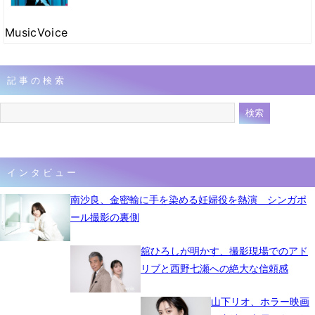
MusicVoice
記事の検索
インタビュー
南沙良、金密輸に手を染める妊婦役を熱演 シンガポ
ール撮影の裏側
舘ひろしが明かす、撮影現場でのアド
リブと西野七瀬への絶大な信頼感
山下リオ、ホラー映画