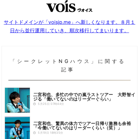
サイトドメインが「voisjp.me」へ新しくなります。８月１
日から並行運用していき、順次移行してまいります。
「シークレットNGハウス」に関する
記事
二宮和也、多忙の中での嵐ラストツアー 大野智イ
ジる「働いてないのはリーダーぐらい」
5月25日 07時44分
二宮和也、驚異の体力でツアー日帰り激務も余裕
「今働いてないのはリーダーくらい（笑）」
5月19日 18時35分