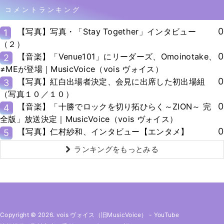
コメントランキング
0
【写真】写真・「Stay Together」インタビュー
1
（２）
0
【音楽】「Venue101」にリーダーズ、Omoinotake、
2
≠MEが登場｜MusicVoice（vois ヴォイス）
0
【写真】紅白出場者決定、会見に出席した初出場組
3
（写真１０／１０）
0
【音楽】「十勝でロックを切り拓ひらく～ZION～ 完
4
全版」放送決定｜MusicVoice（vois ヴォイス）
0
【写真】仁村紗和、インタビュー【エンタメ】
5
ランキングをもっとみる
Copyright © 2026. vois ヴォイス（旧MusicVoice）
-
YouTube