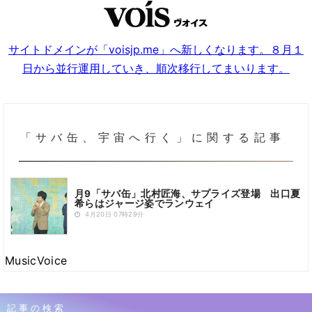
サイトドメインが「voisjp.me」へ新しくなります。８月１
日から並行運用していき、順次移行してまいります。
「サバ缶、宇宙へ行く」に関する記事
月9「サバ缶」北村匠海、サプライズ登場 出口夏
希らはジャージ姿でランウェイ
4月20日 07時29分
MusicVoice
記事の検索