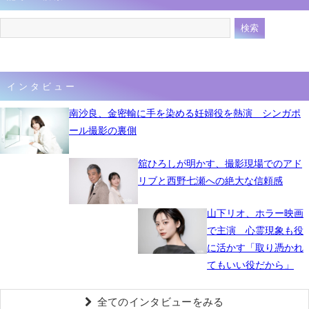
インタビュー
南沙良、金密輸に手を染める妊婦役を熱演 シンガポ
ール撮影の裏側
舘ひろしが明かす、撮影現場でのアド
リブと西野七瀬への絶大な信頼感
山下リオ、ホラー映画
で主演 心霊現象も役
に活かす「取り憑かれ
てもいい役だから」
全てのインタビューをみる