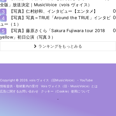
全版」放送決定｜MusicVoice（vois ヴォイス）
0
【写真】仁村紗和、インタビュー【エンタメ】
3
0
【写真】写真＝TRUE「Around the TRUE」インタビ
4
ュー（１）
0
【写真】藤原さくら「Sakura Fujiwara tour 2018
5
yellow」初日公演（写真３）
ランキングをもっとみる
Copyright © 2026. vois ヴォイス（旧MusicVoice）
-
YouTube
情報提供・取材案内の受付
Vois ヴォイス（旧・MusicVoice）とは
広告に関するお問い合わせ
クッキー（cookie）使用について
-