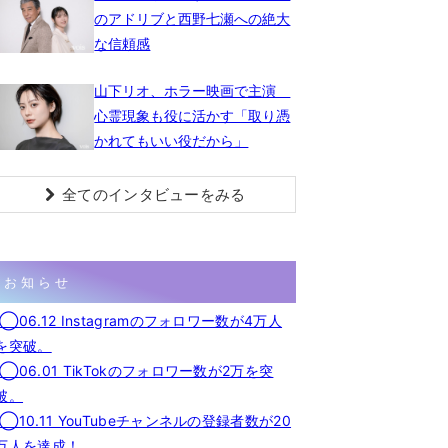
のアドリブと西野七瀬への絶大
な信頼感
山下リオ、ホラー映画で主演
心霊現象も役に活かす「取り憑
かれてもいい役だから」
全てのインタビューをみる
お知らせ
◯06.12 Instagramのフォロワー数が4万人
を突破。
◯06.01 TikTokのフォロワー数が2万を突
破。
◯10.11 YouTubeチャンネルの登録者数が20
万人を達成！