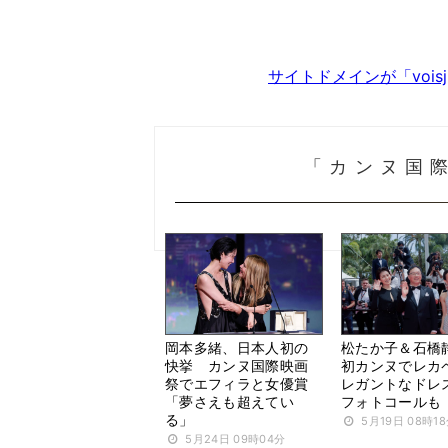
サイトドメインが「voi
「カンヌ国
岡本多緒、日本人初の
松たか子＆石橋
快挙 カンヌ国際映画
初カンヌでレカ
祭でエフィラと女優賞
レガントなドレ
「夢さえも超えてい
フォトコールも
る」
5月19日 08時1
5月24日 09時04分