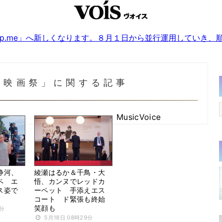
sjp.me」へ新しくなります。８月１日から並行運用していき
際映画祭」に関する記事
MusicVoice
静河、
綾瀬はるか＆千鳥・大
ペ エ
悟、カンヌでレッドカ
ス姿で
ーペット 手添えエス
コート ド緊張も終始
笑顔も
8分
5月18日 08時29分