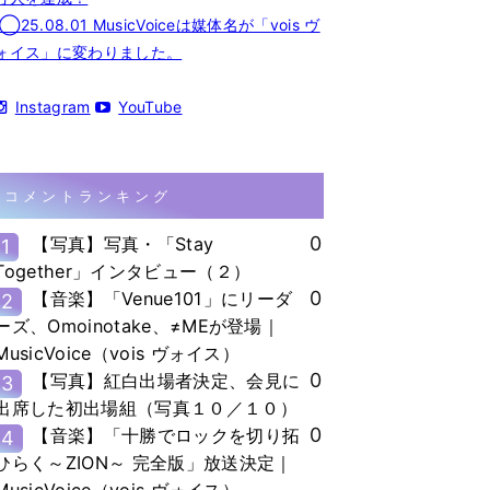
◯25.08.01 MusicVoiceは媒体名が「vois ヴ
ォイス」に変わりました。
Instagram
YouTube
コメントランキング
0
【写真】写真・「Stay
1
Together」インタビュー（２）
0
【音楽】「Venue101」にリーダ
2
ーズ、Omoinotake、≠MEが登場｜
MusicVoice（vois ヴォイス）
0
【写真】紅白出場者決定、会見に
3
出席した初出場組（写真１０／１０）
0
【音楽】「十勝でロックを切り拓
4
ひらく～ZION～ 完全版」放送決定｜