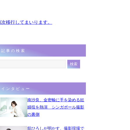
、順次移行してまいります。
記事の検索
インタビュー
南沙良、金密輸に手を染める妊
婦役を熱演 シンガポール撮影
の裏側
舘ひろしが明かす、撮影現場で