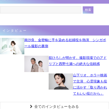
インタビュー
南沙良、金密輸に手を染める妊婦役を熱演 シンガポ
ール撮影の裏側
舘ひろしが明かす、撮影現場でのアド
リブと西野七瀬への絶大な信頼感
山下リオ、ホラー映画
で主演 心霊現象も役
に活かす「取り憑かれ
てもいい役だから」
全てのインタビューをみる