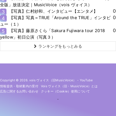
全版」放送決定｜MusicVoice（vois ヴォイス）
0
【写真】仁村紗和、インタビュー【エンタメ】
3
0
【写真】写真＝TRUE「Around the TRUE」インタビ
4
ュー（１）
0
【写真】藤原さくら「Sakura Fujiwara tour 2018
5
yellow」初日公演（写真３）
ランキングをもっとみる
Copyright © 2026. vois ヴォイス（旧MusicVoice）
-
YouTube
情報提供・取材案内の受付
Vois ヴォイス（旧・MusicVoice）とは
広告に関するお問い合わせ
クッキー（cookie）使用について
-