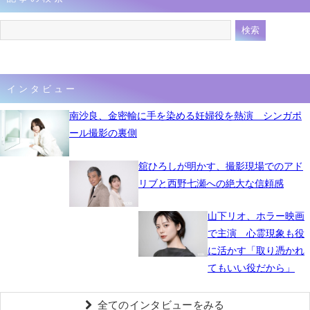
インタビュー
南沙良、金密輸に手を染める妊婦役を熱演 シンガポ
ール撮影の裏側
舘ひろしが明かす、撮影現場でのアド
リブと西野七瀬への絶大な信頼感
山下リオ、ホラー映画
で主演 心霊現象も役
に活かす「取り憑かれ
てもいい役だから」
全てのインタビューをみる