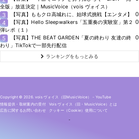
全版」放送決定｜MusicVoice（vois ヴォイス）
0
【写真】ももクロ高城れに、始球式挑戦【エンタメ】
3
0
【写真】Hello Sleepwalkers「五重奏の実験室」第２
4
弾レポ（１）
0
【写真】THE BEAT GARDEN「夏の終わり 友達の終
5
わり」TikTokで一部先行配信
ランキングをもっとみる
Copyright © 2026. vois ヴォイス（旧MusicVoice）
-
YouTube
情報提供・取材案内の受付
Vois ヴォイス（旧・MusicVoice）とは
広告に関するお問い合わせ
クッキー（cookie）使用について
-