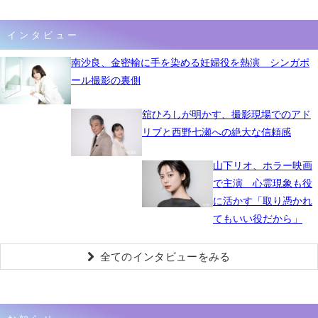
インタビュー
南沙良、金密輸に手を染める妊婦役を熱演 シンガポ
ール撮影の裏側
舘ひろしが明かす、撮影現場でのアド
リブと西野七瀬への絶大な信頼感
山下リオ、ホラー映画
で主演 心霊現象も役
に活かす「取り憑かれ
てもいい役だから」
全てのインタビューをみる