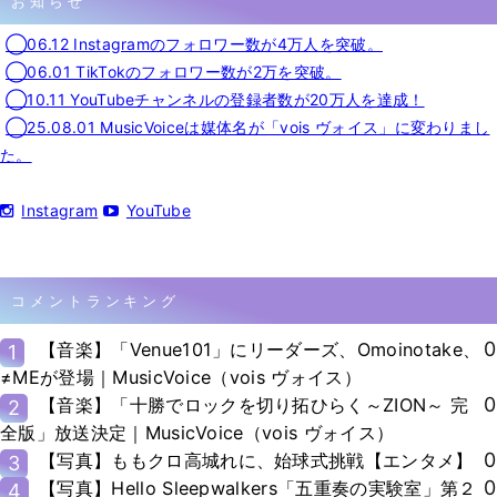
お知らせ
◯06.12 Instagramのフォロワー数が4万人を突破。
◯06.01 TikTokのフォロワー数が2万を突破。
◯10.11 YouTubeチャンネルの登録者数が20万人を達成！
◯25.08.01 MusicVoiceは媒体名が「vois ヴォイス」に変わりまし
た。
Instagram
YouTube
コメントランキング
0
【音楽】「Venue101」にリーダーズ、Omoinotake、
1
≠MEが登場｜MusicVoice（vois ヴォイス）
0
【音楽】「十勝でロックを切り拓ひらく～ZION～ 完
2
全版」放送決定｜MusicVoice（vois ヴォイス）
0
【写真】ももクロ高城れに、始球式挑戦【エンタメ】
3
0
【写真】Hello Sleepwalkers「五重奏の実験室」第２
4