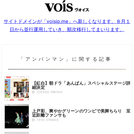
サイトドメインが「voisjp.me」へ新しくなります。８月１
日から並行運用していき、順次移行してまいります。
「アンパンマン」に関する記事
【紅白】朝ドラ「あんぱん」スペシャルステージ詳
細決定
12月30日 13時55分
上戸彩、爽やかグリーンのワンピで美脚ちらり 至
近距離ファンサも
7月1日 07時56分