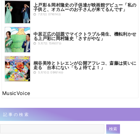
上戸彩＆岡村隆史の子供達が映画館デビュー「私の
子供と、オカムーのお子さんが来てるんです」
7月1日 07時14分
中居正広の話題でマイクトラブル発生、機転利かせ
る上戸彩に岡村隆史「さすがやな」
5月7日 15時07分
桐谷美玲とトレエンが公開アフレコ、斎藤は笑いに
走る 台本にない「ちょ待てよ！」
5月10日 09時14分
MusicVoice
記事の検索