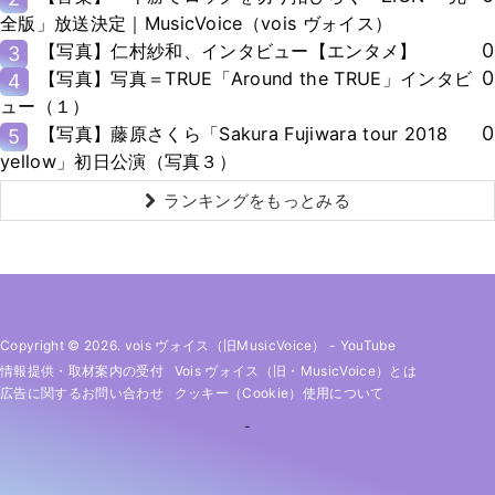
全版」放送決定｜MusicVoice（vois ヴォイス）
0
【写真】仁村紗和、インタビュー【エンタメ】
3
0
【写真】写真＝TRUE「Around the TRUE」インタビ
4
ュー（１）
0
【写真】藤原さくら「Sakura Fujiwara tour 2018
5
yellow」初日公演（写真３）
ランキングをもっとみる
Copyright © 2026. vois ヴォイス（旧MusicVoice）
-
YouTube
情報提供・取材案内の受付
Vois ヴォイス（旧・MusicVoice）とは
広告に関するお問い合わせ
クッキー（cookie）使用について
-