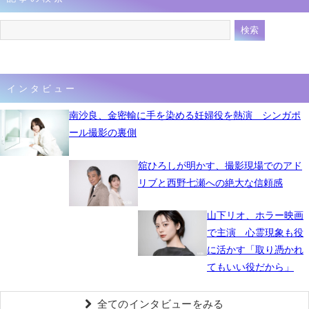
インタビュー
南沙良、金密輸に手を染める妊婦役を熱演 シンガポ
ール撮影の裏側
舘ひろしが明かす、撮影現場でのアド
リブと西野七瀬への絶大な信頼感
山下リオ、ホラー映画
で主演 心霊現象も役
に活かす「取り憑かれ
てもいい役だから」
全てのインタビューをみる