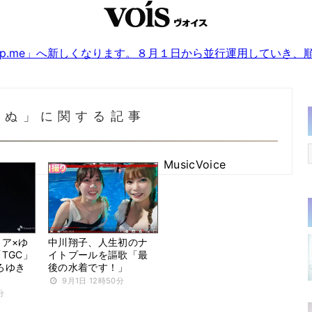
sjp.me」へ新しくなります。８月１日から並行運用していき
りぬ」に関する記事
MusicVoice
ノア×ゆ
中川翔子、人生初のナ
TGC」
イトプールを謳歌「最
ろゆき
後の水着です！」
9月1日 12時50分
分