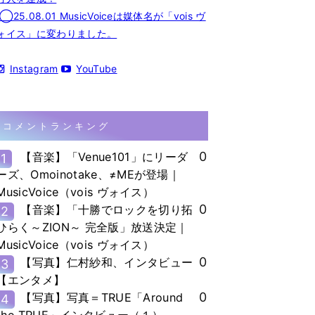
◯25.08.01 MusicVoiceは媒体名が「vois ヴ
ォイス」に変わりました。
Instagram
YouTube
コメントランキング
0
【音楽】「Venue101」にリーダ
1
ーズ、Omoinotake、≠MEが登場｜
MusicVoice（vois ヴォイス）
0
【音楽】「十勝でロックを切り拓
2
ひらく～ZION～ 完全版」放送決定｜
MusicVoice（vois ヴォイス）
0
【写真】仁村紗和、インタビュー
3
【エンタメ】
0
【写真】写真＝TRUE「Around
4