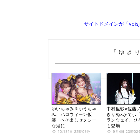
サイトドメインが「voi
「ゆき
ゆいちゃみ＆ゆうちゃ
中村里砂×佐藤
み、ハロウィーン仮
きりぬ×かてぃ「
装 へそ出しセクシー
ランウェイ、ひ
な鬼に
も登場
10月31日 22時03分
9月4日 23時02