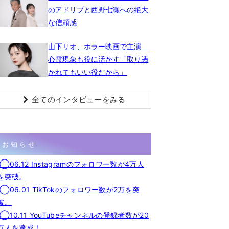
のアドリブと西野七瀬への絶大
な信頼感
山下リオ、ホラー映画で主演
心霊現象も役に活かす「取り憑
かれてもいい役だから」
全てのインタビューをみる
お知らせ
◯06.12 Instagramのフォロワー数が4万人
を突破。
◯06.01 TikTokのフォロワー数が2万を突
破。
◯10.11 YouTubeチャンネルの登録者数が20
万人を達成！