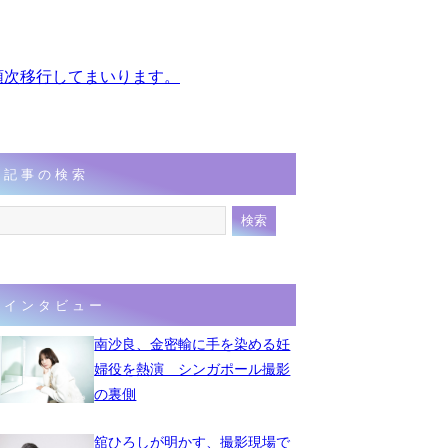
、順次移行してまいります。
記事の検索
インタビュー
南沙良、金密輸に手を染める妊
婦役を熱演 シンガポール撮影
の裏側
舘ひろしが明かす、撮影現場で