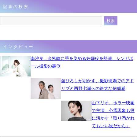
記事の検索
インタビュー
南沙良、金密輸に手を染める妊婦役を熱演 シンガポ
ール撮影の裏側
舘ひろしが明かす、撮影現場でのアド
リブと西野七瀬への絶大な信頼感
山下リオ、ホラー映画
で主演 心霊現象も役
に活かす「取り憑かれ
てもいい役だから」