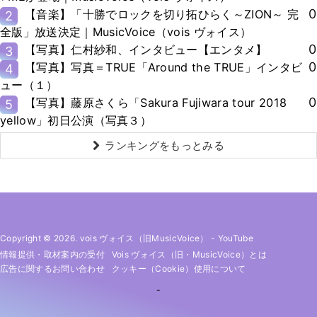
0
【音楽】「十勝でロックを切り拓ひらく～ZION～ 完
2
全版」放送決定｜MusicVoice（vois ヴォイス）
0
【写真】仁村紗和、インタビュー【エンタメ】
3
0
【写真】写真＝TRUE「Around the TRUE」インタビ
4
ュー（１）
0
【写真】藤原さくら「Sakura Fujiwara tour 2018
5
yellow」初日公演（写真３）
ランキングをもっとみる
Copyright © 2026. vois ヴォイス（旧MusicVoice）
-
YouTube
情報提供・取材案内の受付
Vois ヴォイス（旧・MusicVoice）とは
広告に関するお問い合わせ
クッキー（cookie）使用について
-