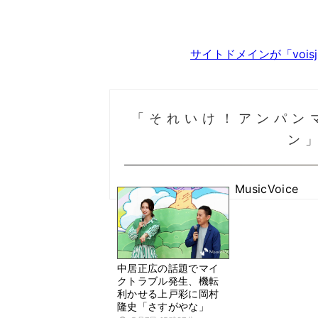
サイトドメインが「voi
「それいけ！アンパン
ン
MusicVoice
中居正広の話題でマイ
クトラブル発生、機転
利かせる上戸彩に岡村
隆史「さすがやな」