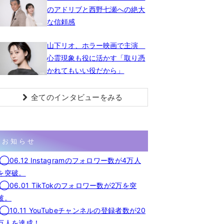
のアドリブと西野七瀬への絶大
な信頼感
山下リオ、ホラー映画で主演
心霊現象も役に活かす「取り憑
かれてもいい役だから」
全てのインタビューをみる
お知らせ
◯06.12 Instagramのフォロワー数が4万人
を突破。
◯06.01 TikTokのフォロワー数が2万を突
破。
◯10.11 YouTubeチャンネルの登録者数が20
万人を達成！