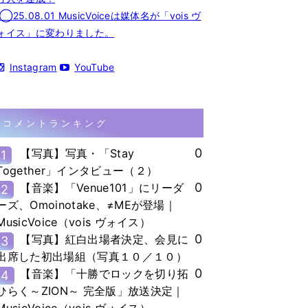
◯25.08.01 MusicVoiceは媒体名が「vois ヴ
ォイス」に変わりました。
Instagram
YouTube
コメントランキング
0
【写真】写真・「Stay
1
Together」インタビュー（２）
0
【音楽】「Venue101」にリーダ
2
ーズ、Omoinotake、≠MEが登場｜
MusicVoice（vois ヴォイス）
0
【写真】紅白出場者決定、会見に
3
出席した初出場組（写真１０／１０）
0
【音楽】「十勝でロックを切り拓
4
ひらく～ZION～ 完全版」放送決定｜