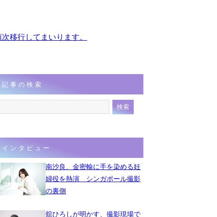
、順次移行してまいります。
記事の検索
インタビュー
南沙良、金密輸に手を染める妊
婦役を熱演 シンガポール撮影
の裏側
舘ひろしが明かす、撮影現場で