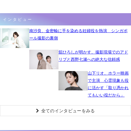
インタビュー
南沙良、金密輸に手を染める妊婦役を熱演 シンガポ
ール撮影の裏側
舘ひろしが明かす、撮影現場でのアド
リブと西野七瀬への絶大な信頼感
山下リオ、ホラー映画
で主演 心霊現象も役
に活かす「取り憑かれ
てもいい役だから」
全てのインタビューをみる