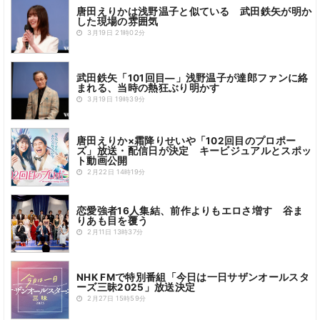
唐田えりかは浅野温子と似ている 武田鉄矢が明か
した現場の雰囲気
3月19日 21時02分
武田鉄矢「101回目―」浅野温子が達郎ファンに絡
まれる、当時の熱狂ぶり明かす
3月19日 19時39分
唐田えりか×霜降りせいや「102回目のプロポー
ズ」放送・配信日が決定 キービジュアルとスポッ
ト動画公開
2月22日 14時19分
恋愛強者16人集結、前作よりもエロさ増す 谷ま
りあも目を覆う
2月11日 13時37分
NHK FMで特別番組「今日は一日サザンオールスタ
ーズ三昧2025」放送決定
2月27日 15時59分