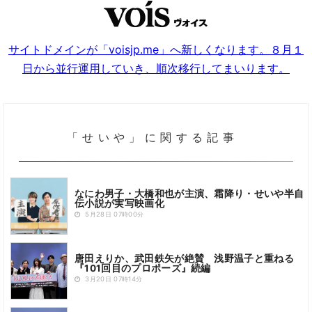
サイトドメインが「voisjp.me」へ新しくなります。８月１
日から並行運用していき、順次移行してまいります。
「せいや」に関する記事
なにわ男子・大橋和也が主演、霜降り・せいや半自
伝小説が実写映画化
5月28日 07時00分
唐田えりか、武田鉄矢が絶賛 浅野温子と重ねる
『101回目のプロポーズ』続編
3月20日 07時14分