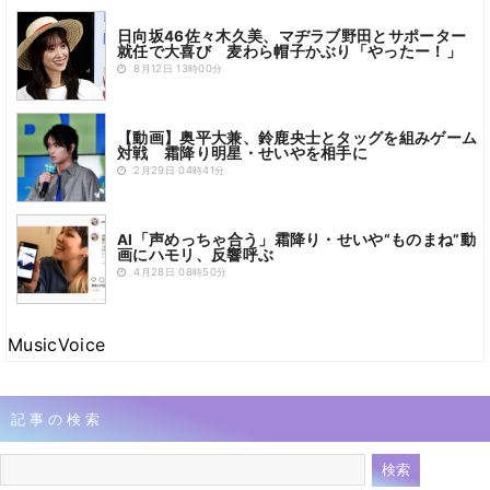
日向坂46佐々木久美、マヂラブ野田とサポーター
就任で大喜び 麦わら帽子かぶり「やったー！」
8月12日 13時00分
【動画】奥平大兼、鈴鹿央士とタッグを組みゲーム
対戦 霜降り明星・せいやを相手に
2月29日 04時41分
AI「声めっちゃ合う」霜降り・せいや“ものまね”動
画にハモリ、反響呼ぶ
4月28日 08時50分
MusicVoice
記事の検索