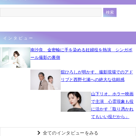
インタビュー
南沙良、金密輸に手を染める妊婦役を熱演 シンガポ
ール撮影の裏側
舘ひろしが明かす、撮影現場でのアド
リブと西野七瀬への絶大な信頼感
山下リオ、ホラー映画
で主演 心霊現象も役
に活かす「取り憑かれ
てもいい役だから」
全てのインタビューをみる