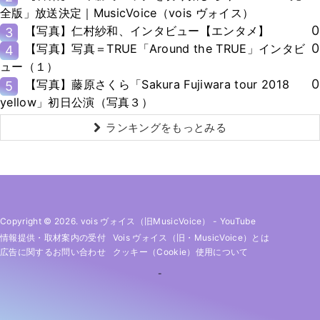
全版」放送決定｜MusicVoice（vois ヴォイス）
0
【写真】仁村紗和、インタビュー【エンタメ】
3
0
【写真】写真＝TRUE「Around the TRUE」インタビ
4
ュー（１）
0
【写真】藤原さくら「Sakura Fujiwara tour 2018
5
yellow」初日公演（写真３）
ランキングをもっとみる
Copyright © 2026. vois ヴォイス（旧MusicVoice）
-
YouTube
情報提供・取材案内の受付
Vois ヴォイス（旧・MusicVoice）とは
広告に関するお問い合わせ
クッキー（cookie）使用について
-