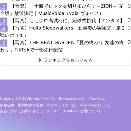
0
【音楽】「十勝でロックを切り拓ひらく～ZION～ 完
2
全版」放送決定｜MusicVoice（vois ヴォイス）
0
【写真】ももクロ高城れに、始球式挑戦【エンタメ】
3
0
【写真】Hello Sleepwalkers「五重奏の実験室」第２
4
弾レポ（１）
0
【写真】THE BEAT GARDEN「夏の終わり 友達の終
5
わり」TikTokで一部先行配信
ランキングをもっとみる
Copyright © 2026. vois ヴォイス（旧MusicVoice）
-
YouTube
情報提供・取材案内の受付
Vois ヴォイス（旧・MusicVoice）とは
広告に関するお問い合わせ
クッキー（cookie）使用について
-