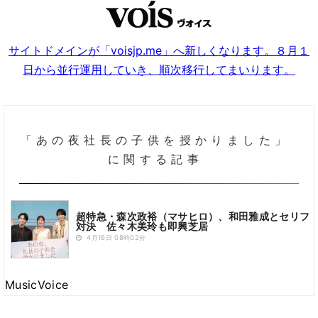
サイトドメインが「voisjp.me」へ新しくなります。８月１
日から並行運用していき、順次移行してまいります。
「あの夜社長の子供を授かりました」
に関する記事
超特急・森次政裕（マサヒロ）、和田雅成とセリフ
対決 佐々木美玲も即興芝居
4月16日 08時02分
MusicVoice