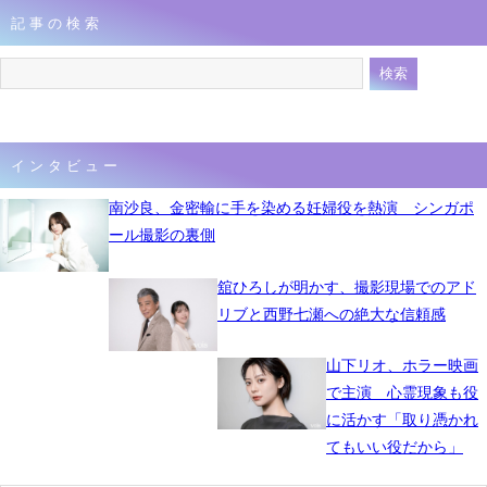
記事の検索
インタビュー
南沙良、金密輸に手を染める妊婦役を熱演 シンガポ
ール撮影の裏側
舘ひろしが明かす、撮影現場でのアド
リブと西野七瀬への絶大な信頼感
山下リオ、ホラー映画
で主演 心霊現象も役
に活かす「取り憑かれ
てもいい役だから」