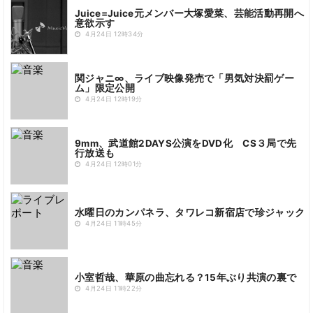
Juice=Juice元メンバー大塚愛菜、芸能活動再開へ
意欲示す
4月24日 12時34分
関ジャニ∞、ライブ映像発売で「男気対決罰ゲー
ム」限定公開
4月24日 12時19分
9mm、武道館2DAYS公演をDVD化 CS３局で先
行放送も
4月24日 12時01分
水曜日のカンパネラ、タワレコ新宿店で珍ジャック
4月24日 11時45分
小室哲哉、華原の曲忘れる？15年ぶり共演の裏で
4月24日 11時22分