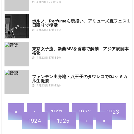
4月23日 22時12分
ポルノ、Perfumeら勢揃い、アミューズ夏フェス１
日限りで復活
4月23日 17時55分
東京女子流、新曲MVを香港で解禁 アジア展開本
格化
4月23日 17時35分
ファンモン出身地・八王子のタワレコでDJケミカ
ル生誕祭
4月23日 13時13分
«
‹
1921
1922
1923
1924
1925
›
»