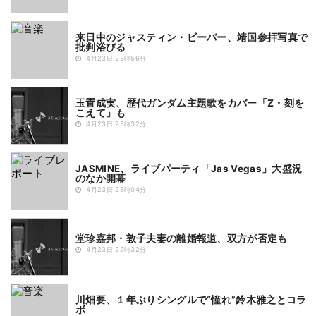
来日中のジャスティン・ビーバー、靖国参拝写真で
批判浴びる
4月23日 23時56分
玉置成実、歴代ガンダム主題歌をカバー「Z・刻を
こえて」も
4月23日 23時32分
JASMINE、ライブパーティ「Jas Vegas」大盛況
のなか開幕
4月23日 23時04分
堂珍嘉邦・敦子夫妻の離婚報道、双方が否定も
4月23日 22時32分
川畑要、１年ぶりシングルで“憧れ”鈴木雅之とコラ
ボ