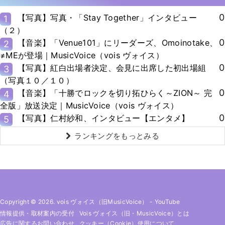
0
【写真】写真・「Stay Together」インタビュー
1
（２）
0
【音楽】「Venue101」にリーダーズ、Omoinotake、
2
≠MEが登場｜MusicVoice（vois ヴォイス）
0
【写真】紅白出場者決定、会見に出席した初出場組
3
（写真１０／１０）
0
【音楽】「十勝でロックを切り拓ひらく～ZION～ 完
4
全版」放送決定｜MusicVoice（vois ヴォイス）
0
【写真】仁村紗和、インタビュー【エンタメ】
5
ランキングをもっとみる
Copyright © 2026. vois ヴォイス（旧MusicVoice）
-
YouTube
情報提供・取材案内の受付
Vois ヴォイス（旧・MusicVoice）とは
広告に関するお問い合わせ
クッキー（cookie）使用について