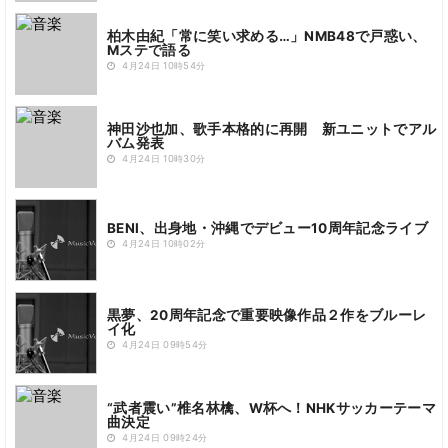
柏木由紀「常に笑い求める…」NMB48で戸惑い、
Mステで語る
4月24日 10時54分
神田沙也加、歌手本格的に再開 新ユニットでアル
バム発表
4月24日 10時30分
BENI、出身地・沖縄でデビュー10周年記念ライブ
4月24日 10時02分
黒夢、20周年記念で重要映像作品２作をブルーレ
イ化
4月24日 09時54分
“武者震い”椎名林檎、W杯へ！NHKサッカーテーマ
曲決定
4月24日 09時24分