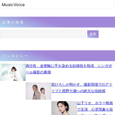
MusicVoice
記事の検索
インタビュー
南沙良、金密輸に手を染める妊婦役を熱演 シンガポ
ール撮影の裏側
舘ひろしが明かす、撮影現場でのアド
リブと西野七瀬への絶大な信頼感
山下リオ、ホラー映画
で主演 心霊現象も役