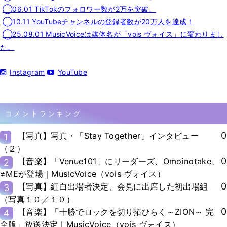
◯06.01 TikTokのフォロワー数が2万を突破。
◯10.11 YouTubeチャンネルの登録者数が20万人を達成！
◯25.08.01 MusicVoiceは媒体名が「vois ヴォイス」に変わりまし
た。
Instagram
YouTube
コメントランキング
0
【写真】写真・「Stay Together」インタビュー
1
（２）
0
【音楽】「Venue101」にリーダーズ、Omoinotake、
2
≠MEが登場｜MusicVoice（vois ヴォイス）
0
【写真】紅白出場者決定、会見に出席した初出場組
3
（写真１０／１０）
0
【音楽】「十勝でロックを切り拓ひらく～ZION～ 完
4
全版」放送決定｜MusicVoice（vois ヴォイス）