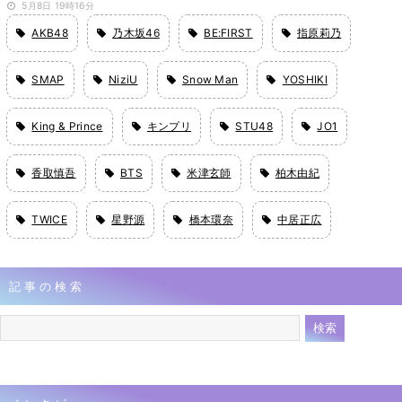
5月8日 19時16分
AKB48
乃木坂46
BE:FIRST
指原莉乃
SMAP
NiziU
Snow Man
YOSHIKI
King & Prince
キンプリ
STU48
JO1
香取慎吾
BTS
米津玄師
柏木由紀
TWICE
星野源
橋本環奈
中居正広
記事の検索