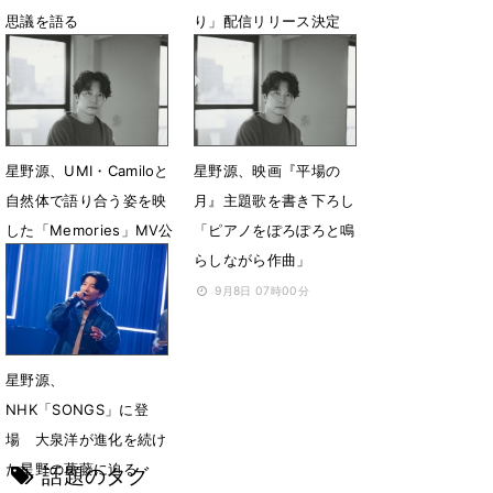
思議を語る
り」配信リリース決定
12月12日 17時25分
11月10日 13時24分
星野源、UMI・Camiloと
星野源、映画『平場の
自然体で語り合う姿を映
月』主題歌を書き下ろし
した「Memories」MV公
「ピアノをぽろぽろと鳴
開
らしながら作曲」
11月3日 21時10分
9月8日 07時00分
星野源、
NHK「SONGS」に登
場 大泉洋が進化を続け
た星野の葛藤に迫る
話題のタグ