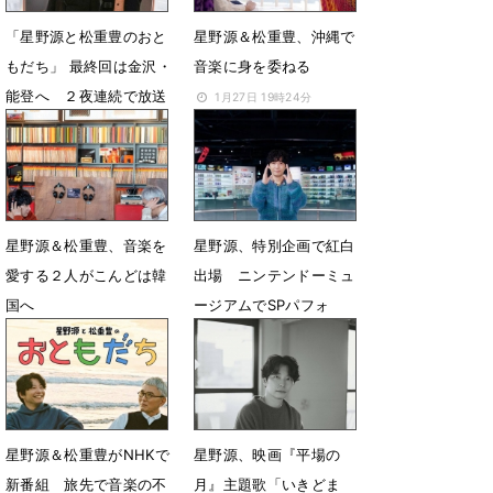
「星野源と松重豊のおと
星野源＆松重豊、沖縄で
もだち」 最終回は金沢・
音楽に身を委ねる
能登へ ２夜連続で放送
1月27日 19時24分
2月24日 21時12分
星野源＆松重豊、音楽を
星野源、特別企画で紅白
愛する２人がこんどは韓
出場 ニンテンドーミュ
国へ
ージアムでSPパフォ
1月9日 17時43分
12月16日 12時28分
星野源＆松重豊がNHKで
星野源、映画『平場の
新番組 旅先で音楽の不
月』主題歌「いきどま