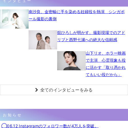
インタビュー
南沙良、金密輸に手を染める妊婦役を熱演 シンガポ
ール撮影の裏側
舘ひろしが明かす、撮影現場でのアド
リブと西野七瀬への絶大な信頼感
山下リオ、ホラー映画
で主演 心霊現象も役
に活かす「取り憑かれ
てもいい役だから」
全てのインタビューをみる
お知らせ
◯06.12 Instagramのフォロワー数が4万人を突破。