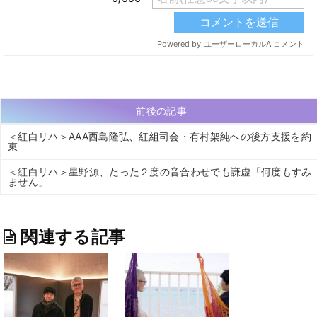
前後の記事
＜紅白リハ＞AAA西島隆弘、紅組司会・有村架純への後方支援を約
束
＜紅白リハ＞星野源、たった２度の音合わせでも謙虚「何度もすみ
ません」
関連する記事