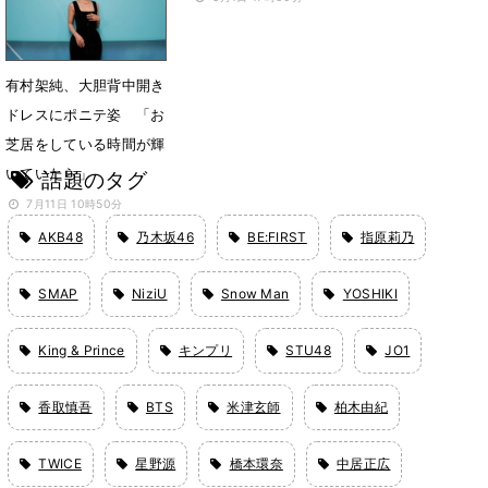
有村架純、大胆背中開き
ドレスにポニテ姿 「お
芝居をしている時間が輝
いていたら」
話題のタグ
7月11日 10時50分
AKB48
乃木坂46
BE:FIRST
指原莉乃
SMAP
NiziU
Snow Man
YOSHIKI
King & Prince
キンプリ
STU48
JO1
香取慎吾
BTS
米津玄師
柏木由紀
TWICE
星野源
橋本環奈
中居正広