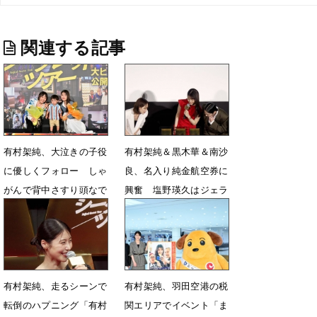
関連する記事
有村架純、大泣きの子役
有村架純＆黒木華＆南沙
に優しくフォロー しゃ
良、名入り純金航空券に
がんで背中さすり頭なで
興奮 塩野瑛久はジェラ
なで
シー
7月2日 18時15分
6月23日 15時52分
有村架純、走るシーンで
有村架純、羽田空港の税
転倒のハプニング「有村
関エリアでイベント「ま