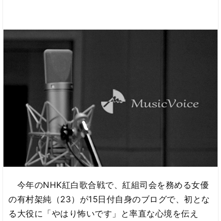
今年のNHK紅白歌合戦で、紅組司会を務める女優
の有村架純（23）が15日付自身のブログで、初とな
る大役に「やはり怖いです」と率直な心境を伝え