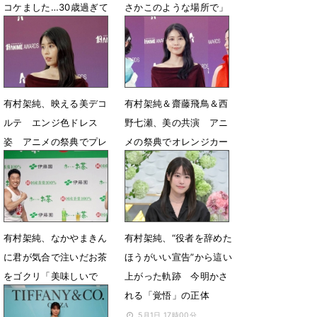
コケました…30歳過ぎて
さかこのような場所で」
の全力疾走は危ない」
5月27日 06時51分
6月3日 07時17分
有村架純、映える美デコ
有村架純＆齋藤飛鳥＆西
ルテ エンジ色ドレス
野七瀬、美の共演 アニ
姿 アニメの祭典でプレ
メの祭典でオレンジカー
ゼンター
ペットに登場
5月25日 07時14分
5月25日 06時46分
有村架純、なかやまきん
有村架純、“役者を辞めた
に君が気合で注いだお茶
ほうがいい宣告”から這い
をゴクリ「美味しいで
上がった軌跡 今明かさ
す」
れる「覚悟」の正体
5月12日 18時22分
5月1日 17時00分