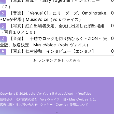
0
【写真】写真・「Stay Together」インタビュー
1
（２）
0
【音楽】「Venue101」にリーダーズ、Omoinotake、
2
≠MEが登場｜MusicVoice（vois ヴォイス）
0
【写真】紅白出場者決定、会見に出席した初出場組
3
（写真１０／１０）
0
【音楽】「十勝でロックを切り拓ひらく～ZION～ 完
4
全版」放送決定｜MusicVoice（vois ヴォイス）
0
【写真】仁村紗和、インタビュー【エンタメ】
5
ランキングをもっとみる
Copyright © 2026. vois ヴォイス（旧MusicVoice）
-
YouTube
情報提供・取材案内の受付
Vois ヴォイス（旧・MusicVoice）とは
広告に関するお問い合わせ
クッキー（cookie）使用について
-