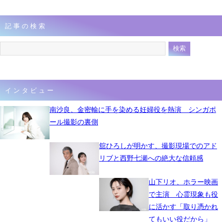
記事の検索
インタビュー
南沙良、金密輸に手を染める妊婦役を熱演 シンガポ
ール撮影の裏側
舘ひろしが明かす、撮影現場でのアド
リブと西野七瀬への絶大な信頼感
山下リオ、ホラー映画
で主演 心霊現象も役
に活かす「取り憑かれ
てもいい役だから」