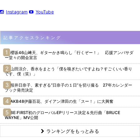
Instagram
YouTube
記事アクセスランキング
櫻坂46山﨑天、ギターかき鳴らし「行くぞー！」 応援アンバサダ
ー堂々の開会宣言
山田涼介、香水をまとう「僕を嗅ぎたいですよね？すごくいい香り
です、僕（笑）」
桜井日奈子、素すぎる“日奈子の１日”を切り撮る 27年カレンダー
ブック発売決定
AKB48伊藤百花、ダイアン津田の生「スー！」に大興奮
BE:FIRST初のグローバルEPリリース決定＆先行曲「BRUCE
WAYNE」MV公開
ランキングをもっとみる