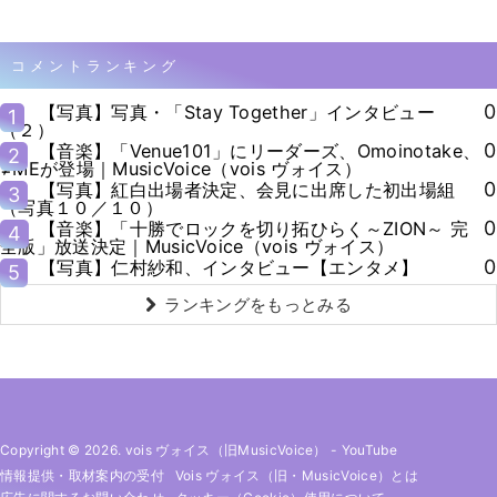
コメントランキング
0
【写真】写真・「Stay Together」インタビュー
1
（２）
0
【音楽】「Venue101」にリーダーズ、Omoinotake、
2
≠MEが登場｜MusicVoice（vois ヴォイス）
0
【写真】紅白出場者決定、会見に出席した初出場組
3
（写真１０／１０）
0
【音楽】「十勝でロックを切り拓ひらく～ZION～ 完
4
全版」放送決定｜MusicVoice（vois ヴォイス）
0
【写真】仁村紗和、インタビュー【エンタメ】
5
ランキングをもっとみる
Copyright © 2026. vois ヴォイス（旧MusicVoice）
-
YouTube
情報提供・取材案内の受付
Vois ヴォイス（旧・MusicVoice）とは