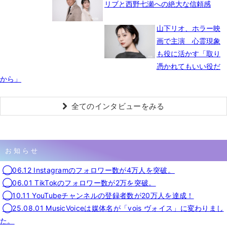
リブと西野七瀬への絶大な信頼感
山下リオ、ホラー映
画で主演 心霊現象
も役に活かす「取り
憑かれてもいい役だ
から」
全てのインタビューをみる
お知らせ
◯06.12 Instagramのフォロワー数が4万人を突破。
◯06.01 TikTokのフォロワー数が2万を突破。
◯10.11 YouTubeチャンネルの登録者数が20万人を達成！
◯25.08.01 MusicVoiceは媒体名が「vois ヴォイス」に変わりまし
た。