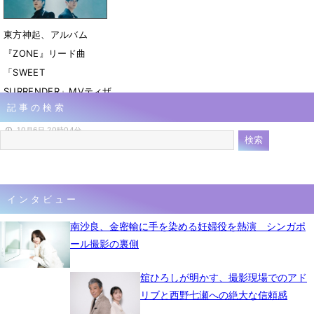
東方神起、アルバム
『ZONE』リード曲
「SWEET
SURRENDER」MVティザ
記事の検索
ー公開
10月6日 20時04分
インタビュー
南沙良、金密輸に手を染める妊婦役を熱演 シンガポ
ール撮影の裏側
舘ひろしが明かす、撮影現場でのアド
リブと西野七瀬への絶大な信頼感