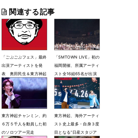
関連する記事
「ごぶごぶフェス」最終
「SMTOWN LIVE」初の
出演アーティストを発
福岡開催、所属アーティ
表 奥田民生＆東方神起
スト全16組65名が出演
の出演が決定
2日間で約7万人が熱狂
4月11日 18時29分
2月2日 07時00分
東方神起チャンミン、約
東方神起、海外アーティ
６万５千人を動員した初
スト史上最多・自身３度
のソロツアー完走
目となる“日産スタジア