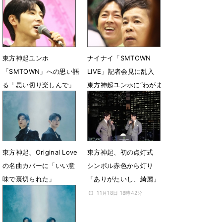
SUPER JUNIORキュヒョ
ム”での公演を発表
ンサプライズ登場
11月24日 23時08分
12月7日 23時40分
東方神起ユンホ
ナイナイ「SMTOWN
「SMTOWN」への思い語
LIVE」記者会見に乱入
る「思い切り楽しんで」
東方神起ユンホに“わがま
ま”要求
8月10日 07時04分
8月10日 07時00分
東方神起、Original Love
東方神起、初の点灯式
の名曲カバーに「いい意
シンボル赤色から灯り
味で裏切られた」
「ありがたいし、綺麗」
7月20日 23時15分
11月18日 18時42分