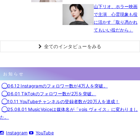
山下リオ、ホラー映画
で主演 心霊現象も役
に活かす「取り憑かれ
てもいい役だから」
全てのインタビューをみる
お知らせ
◯06.12 Instagramのフォロワー数が4万人を突破。
◯06.01 TikTokのフォロワー数が2万を突破。
◯10.11 YouTubeチャンネルの登録者数が20万人を達成！
◯25.08.01 MusicVoiceは媒体名が「vois ヴォイス」に変わりまし
た。
Instagram
YouTube