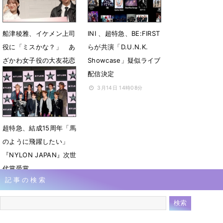
船津稜雅、イケメン上司
INI 、超特急、BE:FIRST
役に「ミスかな？」 あ
らが共演「D.U.N.K.
ざかわ女子役の大友花恋
Showcase」疑似ライブ
は「なんとかビジュを」
配信決定
3月27日 12時42分
3月14日 14時08分
超特急、結成15周年「馬
のように飛躍したい」
『NYLON JAPAN』次世
代賞受賞
記事の検索
2月6日 09時07分