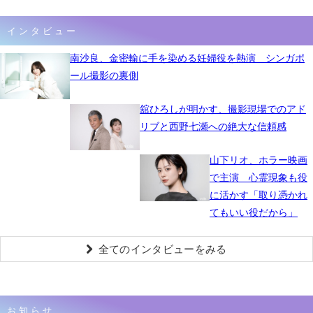
インタビュー
南沙良、金密輸に手を染める妊婦役を熱演 シンガポ
ール撮影の裏側
舘ひろしが明かす、撮影現場でのアド
リブと西野七瀬への絶大な信頼感
山下リオ、ホラー映画
で主演 心霊現象も役
に活かす「取り憑かれ
てもいい役だから」
全てのインタビューをみる
お知らせ