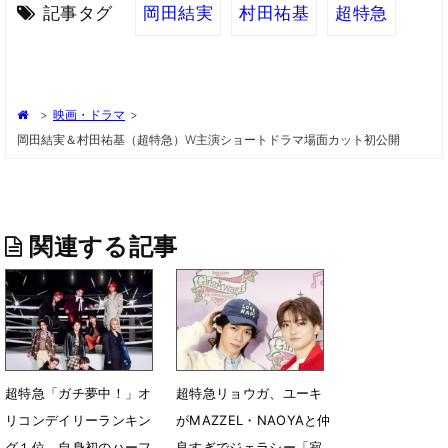
記事タグ
岡田結実
村田祐基
超特急
>
映画・ドラマ
>
岡田結実＆村田祐基（超特急）W主演ショートドラマ場面カット初公開
関連する記事
超特急「ガチ夢中！」オ
超特急リョウガ、ユーキ
リコンデイリーランキン
がMAZZEL・NAOYAと仲
グ１位 自身初のハーフ
良すぎでジェラシー「寂