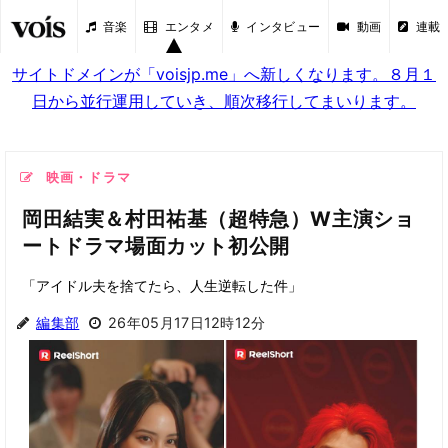
音楽
エンタメ
インタビュー
動画
連載
サイトドメインが「voisjp.me」へ新しくなります。８月１
日から並行運用していき、順次移行してまいります。
映画・ドラマ
岡田結実＆村田祐基（超特急）W主演ショ
ートドラマ場面カット初公開
「アイドル夫を捨てたら、人生逆転した件」
編集部
26年05月17日12時12分