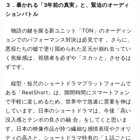
３．暴かれる「3年前の真実」と、緊迫のオーディ
ションバトル
物語の鍵を握る新ユニット「TON」のオーディシ
ョンでのパフォーマンス対決は必見です 。さらに、
悪役たちの嘘で塗り固められた足元が崩れ去ってい
く焦燥感は、視聴者を必ずや「スカッと」させるは
ずです。
縦型・短尺のショートドラマプラットフォームで
ある「ReelShort」は、隙間時間にスマートフォン
で手軽に楽しめるため、世界中で急速に需要を伸ば
しています。日本のショートドラマは、今後「高い
没入感とテンポの良さの融 合」をしてくと思いま
す。日本の映像作品が持つ繊細な感情表現やクオリ
ティの高さと、ショートドラマ特有の「１話ごとに