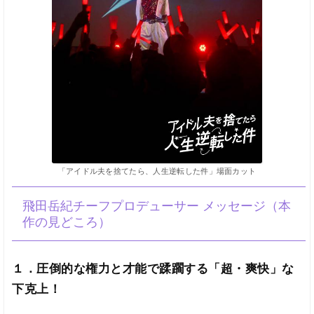
「アイドル夫を捨てたら、人生逆転した件」場面カット
飛田岳紀チーフプロデューサー メッセージ（本
作の見どころ）
１．圧倒的な権力と才能で蹂躙する「超・爽快」な
下克上！