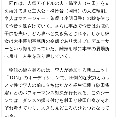
同作は、人気アイドルの夫・橘李人（村田）を支
え続けてきた主人公・橘怜音（岡田）の大逆転劇。
李人はマネージャー・茉凛（岸明日香）の嘘を信じ
て怜音を遠ざけていく。さらに事故で怜音はお腹の
子供を失い、どん底へと突き落とされる。しかし彼
女は大手芸能事務所の令嬢であり天才プロデューサ
ーという顔を持っていた。離婚を機に本来の居場所
へ戻り、人生を取り戻していく。
物語の鍵を握るのは、李人が参加する新ユニット
「TON」のオーディションで、圧倒的な実力とカリ
スマ性で李人の前に立ちはだかる桐生江蓮（砂田将
宏）とのパフォーマンス対決が行われる。このシー
ンでは、ダンスの振り付けを村田と砂田自身がそれ
ぞれ考えており、大きな見どころのひとつとなって
いる。