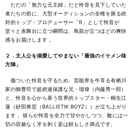
ただの「無力な元主婦」だと怜音を見下していた
者たちの前に、大型オーディションの全権を握る絶
対的トップ・プロデューサー「R」として怜音が
堂々と表舞台に立つ瞬間は、鳥肌が立つほどの爽快
感をお届けします 。
２．主人公を溺愛してやまない「最強のイケメン味
方陣」
傷ついた怜音を守るため、芸能界を牛耳る有栖川
家の御曹司で超絶過保護な兄・瑠偉（内藤秀一郎）
と、怜音を心から慕う世界的トップスター・桐生江
蓮（砂田将宏（BALLISTIK BOYZ））が立ち上がり
ます 。彼らが怜音を全力で甘やかしつつ、敵には一
切の容赦なく牙を剥く姿は頼もしさ満点です。