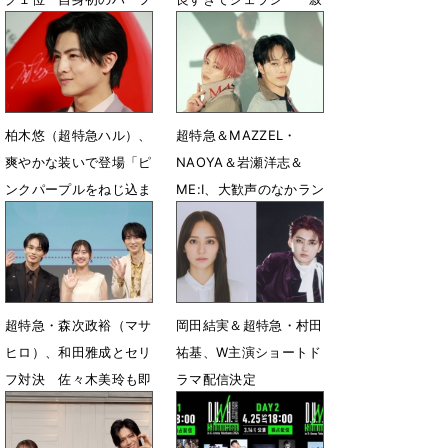
ミリオン達成
しかったよ」
5月14日 18時11分
5月6日 06時01分
柏木悠（超特急ハル）、
超特急＆MAZZEL・
爽やかな装いで登場「ピ
NAOYA＆岩瀬洋志＆
ンクパープルをねじ込ま
ME:I、大歓声のなかラン
せていただきました」
ウェイ
4月23日 22時55分
4月20日 07時18分
超特急・森次政裕（マサ
岡田結実＆超特急・村田
ヒロ）、和田雅成とセリ
祐基、W主演ショートド
フ対決 佐々木美玲も即
ラマ配信決定
興芝居
4月8日 18時38分
4月16日 08時02分