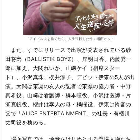
「アイドル夫を捨てたら、人生逆転した件」場面カット
また、すでにリリースで出演が発表されている砂
田将宏（BALLISTIK BOYZ）、岸明日香、内藤秀一
郎に加え、大関れいか、山﨑ケイ（相席スター
ト）、小沢真珠、櫻井淳子、デビット伊東の5人が出
演。大関は茉凛の友人の記者で茉凛の協力者・中野
真希役、山﨑は看護師・橋本瞳役、小沢は医師・片
瀬真帆役、櫻井は李人の母・橘欄役、伊東は怜音の
父で「ALICE ENTERTAINMENT」の社長・有栖川
丈司役を務める。
場面写真では、怜音をはじめとする登場人物たち