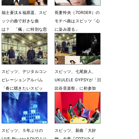
福士蒼汰＆福原遥、スピ
長妻怜央（7ORDER）の
ッツの曲で好きな曲
モチベ曲はスピッツ「心
は？ 「楓」に特別な思
に染み渡る」
い
5月28日 12時02分
11月19日 12時57分
スピッツ、デジタルコン
スピッツ、七尾旅人、
ピレーションアルバム
UKULELE GYPSYが「日
「春に聴きたいスピッ
比谷音楽祭」に初参加
ツ」収録曲発表
2月14日 19時22分
3月25日 00時06分
スピッツ、５年ぶりの
スピッツ、新曲「大好
LIVE Blu-ray＆DVDより
物」今夜『CDTVライ