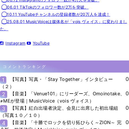
◯06.01 TikTokのフォロワー数が2万を突破。
◯10.11 YouTubeチャンネルの登録者数が20万人を達成！
◯25.08.01 MusicVoiceは媒体名が「vois ヴォイス」に変わりまし
た。
Instagram
YouTube
コメントランキング
0
【写真】写真・「Stay Together」インタビュー
1
（２）
0
【音楽】「Venue101」にリーダーズ、Omoinotake、
2
≠MEが登場｜MusicVoice（vois ヴォイス）
0
【写真】紅白出場者決定、会見に出席した初出場組
3
（写真１０／１０）
0
【音楽】「十勝でロックを切り拓ひらく～ZION～ 完
4