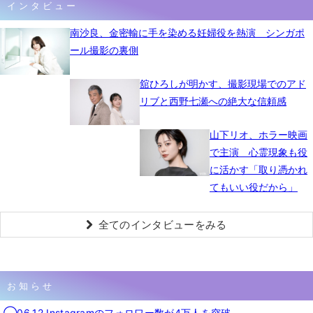
インタビュー
南沙良、金密輸に手を染める妊婦役を熱演 シンガポ
ール撮影の裏側
舘ひろしが明かす、撮影現場でのアド
リブと西野七瀬への絶大な信頼感
山下リオ、ホラー映画
で主演 心霊現象も役
に活かす「取り憑かれ
てもいい役だから」
全てのインタビューをみる
お知らせ
◯06.12 Instagramのフォロワー数が4万人を突破。