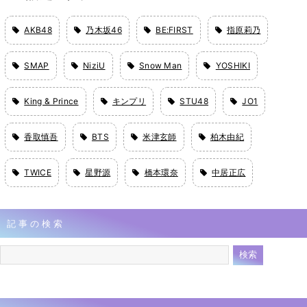
AKB48
乃木坂46
BE:FIRST
指原莉乃
SMAP
NiziU
Snow Man
YOSHIKI
King & Prince
キンプリ
STU48
JO1
香取慎吾
BTS
米津玄師
柏木由紀
TWICE
星野源
橋本環奈
中居正広
記事の検索