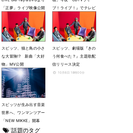
「正夢」ライブ映像公開
ブ！ライブ！』でテレビ
初披露
9月28日 18時00分
11月29日 08時00分
スピッツ、猫と鳥の小さ
スピッツ、劇場版『きの
な大冒険!? 新曲「大好
う何食べた？』主題歌配
物」MV公開
信リリース決定
11月10日 20時01分
10月6日 18時00分
スピッツが生み出す音楽
世界へ、ワンマンツアー
「NEW MIKKE」開幕
話題のタグ
6月21日 12時47分