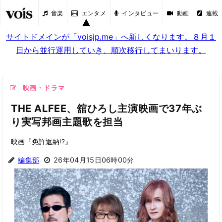
音楽
エンタメ
インタビュー
動画
連載
サイトドメインが「voisjp.me」へ新しくなります。８月１
日から並行運用していき、順次移行してまいります。
映画・ドラマ
THE ALFEE、舘ひろし主演映画で37年ぶ
り実写邦画主題歌を担当
映画『免許返納!?』
編集部
26年04月15日06時00分