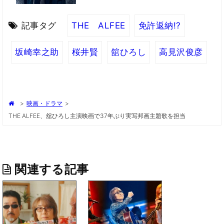
記事タグ
THE ALFEE
免許返納!?
坂崎幸之助
桜井賢
舘ひろし
高見沢俊彦
>
映画・ドラマ
>
THE ALFEE、舘ひろし主演映画で37年ぶり実写邦画主題歌を担当
関連する記事