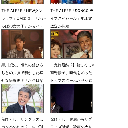
THE ALFEE「NEWクレ
THE ALFEE「SONGS ラ
ラップ」CM出演、「おか
イブスペシャル」地上波
っぱの女の子」からバト
放送が決定
ン
6月26日 19時06分
7月27日 09時00分
黒川想矢、憧れの舘ひろ
【免許返納!?】舘ひろし×
しとの共演で明かした幸
南野陽子、時代を彩った
せな撮影裏側「お茶目な
トップスターふたりが魅
一面を感じました」
せるデュエットシーン解
禁
6月23日 12時00分
6月23日 06時10分
舘ひろし、サングラスは
舘ひろし、客席からサプ
カンペのため!?「あぶ刑
ライズ登場 歓声の大き