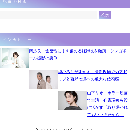
記事の検索
6月17日 07時00分
インタビュー
南沙良、金密輸に手を染める妊婦役を熱演 シンガポ
ール撮影の裏側
舘ひろしが明かす、撮影現場でのアド
リブと西野七瀬への絶大な信頼感
山下リオ、ホラー映画
で主演 心霊現象も役
に活かす「取り憑かれ
てもいい役だから」