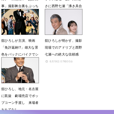
事」撮影舞台裏をぶっち
さに西野七瀬「沸き具合
ゃけ
が凄すぎた」
6月20日 17時32分
6月20日 15時50分
舘ひろしが主演、映画
舘ひろしが明かす、撮影
「免許返納!?」雄大な景
現場でのアドリブと西野
色をバックにバイクでシ
七瀬への絶大な信頼感
ョットガンをぶっ放
6月19日 07時00分
す！ 本編冒頭シーン公
開
6月19日 20時03分
舘ひろし、地元・名古屋
に凱旋 劇場売店でポッ
プコーン手渡し 来場者
おもてなし