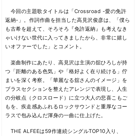
今回の主題歌タイトルは「Crossroad -愛の免許
返納-」。作詞作曲を担当した高見沢俊彦は、「僕ら
も古希を超えて、そろそろ『免許返納』も考えなき
ゃいけない世代に入ってきましたから、非常に嬉し
いオファーでした」とコメント。
楽曲制作にあたり、高見沢は主演の舘ひろしが持
つ「距離のある色気」や「格好よく在り続ける」佇
まいを深く考察。「華麗なる舘さんのイメージ」を
ブラスセクションを整えたアレンジで表現し、人生
の分岐点（クロスロード）に立つ大人の悲喜こもご
もを、疾走感あふれるロックサウンドと重厚なコー
ラスで包み込んだ渾身の一曲に仕上げた。
THE ALFEEは59作連続シングルTOP10入り、