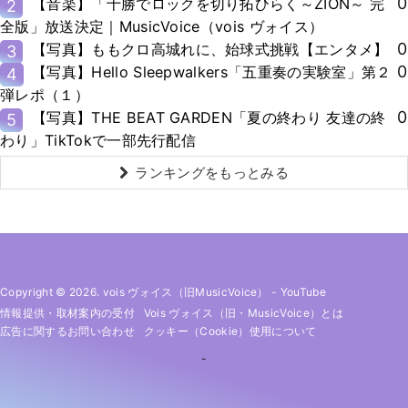
0
【音楽】「十勝でロックを切り拓ひらく～ZION～ 完
2
全版」放送決定｜MusicVoice（vois ヴォイス）
0
【写真】ももクロ高城れに、始球式挑戦【エンタメ】
3
0
【写真】Hello Sleepwalkers「五重奏の実験室」第２
4
弾レポ（１）
0
【写真】THE BEAT GARDEN「夏の終わり 友達の終
5
わり」TikTokで一部先行配信
ランキングをもっとみる
Copyright © 2026. vois ヴォイス（旧MusicVoice）
-
YouTube
情報提供・取材案内の受付
Vois ヴォイス（旧・MusicVoice）とは
広告に関するお問い合わせ
クッキー（cookie）使用について
-