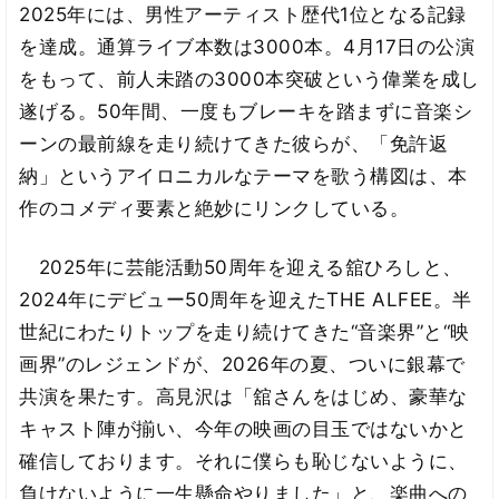
2025年には、男性アーティスト歴代1位となる記録
を達成。通算ライブ本数は3000本。4月17日の公演
をもって、前人未踏の3000本突破という偉業を成し
遂げる。50年間、一度もブレーキを踏まずに音楽シ
ーンの最前線を走り続けてきた彼らが、「免許返
納」というアイロニカルなテーマを歌う構図は、本
作のコメディ要素と絶妙にリンクしている。
2025年に芸能活動50周年を迎える舘ひろしと、
2024年にデビュー50周年を迎えたTHE ALFEE。半
世紀にわたりトップを走り続けてきた“音楽界”と“映
画界”のレジェンドが、2026年の夏、ついに銀幕で
共演を果たす。高見沢は「舘さんをはじめ、豪華な
キャスト陣が揃い、今年の映画の目玉ではないかと
確信しております。それに僕らも恥じないように、
負けないように一生懸命やりました」と、楽曲への