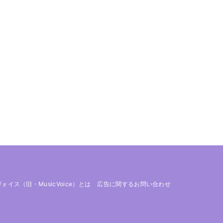
 ヴォイス（旧・MusicVoice）とは
広告に関するお問い合わせ