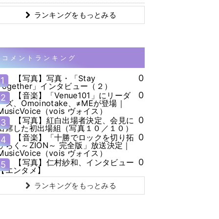
ランキングをもっとみる
コメントランキング
0
【写真】写真・「Stay
1
Together」インタビュー（２）
0
【音楽】「Venue101」にリーダ
2
ーズ、Omoinotake、≠MEが登場｜
MusicVoice（vois ヴォイス）
0
【写真】紅白出場者決定、会見に
3
出席した初出場組（写真１０／１０）
0
【音楽】「十勝でロックを切り拓
4
ひらく～ZION～ 完全版」放送決定｜
MusicVoice（vois ヴォイス）
0
【写真】仁村紗和、インタビュー
5
【エンタメ】
ランキングをもっとみる