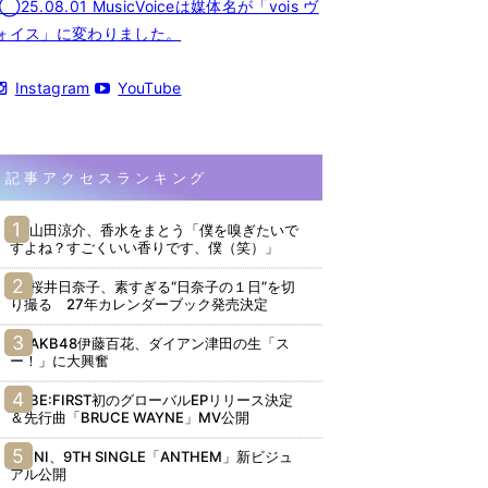
◯25.08.01 MusicVoiceは媒体名が「vois ヴ
ォイス」に変わりました。
Instagram
YouTube
記事アクセスランキング
山田涼介、香水をまとう「僕を嗅ぎたいで
すよね？すごくいい香りです、僕（笑）」
桜井日奈子、素すぎる“日奈子の１日”を切
り撮る 27年カレンダーブック発売決定
AKB48伊藤百花、ダイアン津田の生「ス
ー！」に大興奮
BE:FIRST初のグローバルEPリリース決定
＆先行曲「BRUCE WAYNE」MV公開
INI、9TH SINGLE「ANTHEM」新ビジュ
アル公開