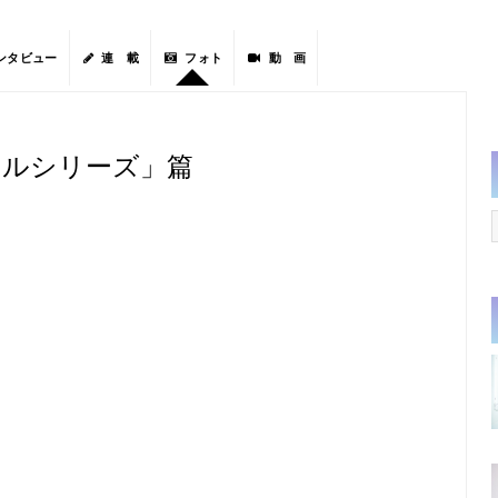
ンタビュー
連 載
フォト
動 画
イルシリーズ」篇