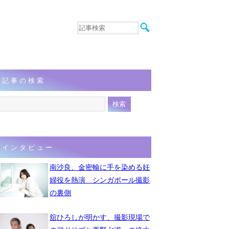
音楽
エンタメ
インタビュー
動画
記事の検索
連載
フォト
インタビュー
南沙良、金密輸に手を染める妊
婦役を熱演 シンガポール撮影
の裏側
舘ひろしが明かす、撮影現場で