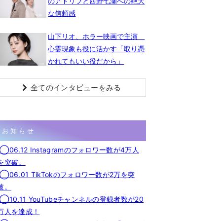
のアドリブと西野七瀬への絶大
な信頼感
山下リオ、ホラー映画で主演
心霊現象も役に活かす「取り憑
かれてもいい役だから」
全てのインタビューをみる
お知らせ
◯06.12 Instagramのフォロワー数が4万人
を突破。
◯06.01 TikTokのフォロワー数が2万を突
破。
◯10.11 YouTubeチャンネルの登録者数が20
万人を達成！