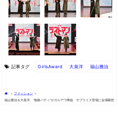
記事タグ
GirlsAward
大泉洋
福山雅治
>
ファッション
>
福山雅治＆大泉洋、“無敵バディ”がガルアワ降臨 サプライズ登場に会場騒然