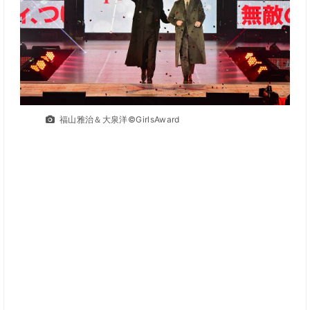
福山雅治＆大泉洋©GirlsAward