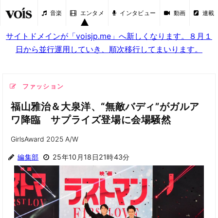
音楽
エンタメ
インタビュー
動画
連載
サイトドメインが「voisjp.me」へ新しくなります。８月１
日から並行運用していき、順次移行してまいります。
ファッション
福山雅治＆大泉洋、“無敵バディ”がガルア
ワ降臨 サプライズ登場に会場騒然
GirlsAward 2025 A/W
編集部
25年10月18日21時43分