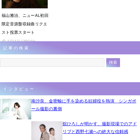
福山雅治、ニューAL初回
限定音源盤収録曲リクエ
スト投票スタート
5月14日 12時05分
記事の検索
インタビュー
南沙良、金密輸に手を染める妊婦役を熱演 シンガポ
ール撮影の裏側
舘ひろしが明かす、撮影現場でのアド
リブと西野七瀬への絶大な信頼感