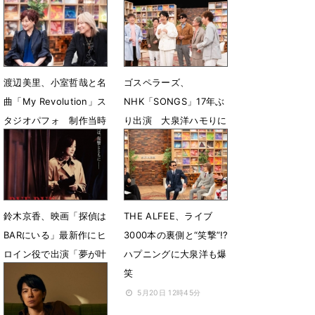
授
泉洋が語り尽くす
7月8日 12時41分
6月25日 18時01分
渡辺美里、小室哲哉と名
ゴスペラーズ、
曲「My Revolution」ス
NHK「SONGS」17年ぶ
タジオパフォ 制作当時
り出演 大泉洋ハモりに
の貴重なエピソードも
挑戦「メチャクチャ気持
ちいい」
6月18日 12時13分
6月17日 12時35分
鈴木京香、映画「探偵は
THE ALFEE、ライブ
BARにいる」最新作にヒ
3000本の裏側と“笑撃”!?
ロイン役で出演「夢が叶
ハプニングに大泉洋も爆
い、とても嬉しかった」
笑
5月26日 07時04分
5月20日 12時45分