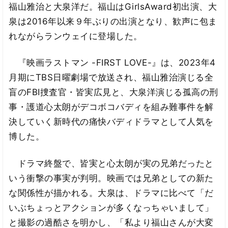
福山雅治と大泉洋だ。福山はGirlsAward初出演、大
泉は2016年以来９年ぶりの出演となり、歓声に包ま
れながらランウェイに登場した。
『映画ラストマン -FIRST LOVE-』は、2023年4
月期にTBS日曜劇場で放送され、福山雅治演じる全
盲のFBI捜査官・皆実広見と、大泉洋演じる孤高の刑
事・護道心太朗がデコボコバディを組み難事件を解
決していく新時代の痛快バディドラマとして人気を
博した。
ドラマ終盤で、皆実と心太朗が実の兄弟だったと
いう衝撃の事実が判明。映画では兄弟としての新た
な関係性が描かれる。大泉は、ドラマに比べて「だ
いぶちょっとアクションが多くなっちゃいまして」
と撮影の過酷さを明かし、「私より福山さんが大変