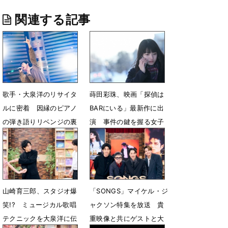
関連する記事
歌手・大泉洋のリサイタ
蒔田彩珠、映画「探偵は
ルに密着 因縁のピアノ
BARにいる」最新作に出
の弾き語りリベンジの裏
演 事件の鍵を握る女子
側
高生役
7月25日 18時00分
7月14日 07時00分
山崎育三郎、スタジオ爆
「SONGS」マイケル・ジ
笑!? ミュージカル歌唱
ャクソン特集を放送 貴
テクニックを大泉洋に伝
重映像と共にゲストと大