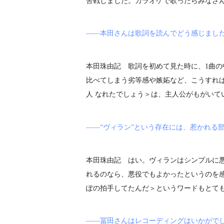
苦戦しました。カラオケで歌ったらみなさ
――本田さんは歌詞を読んでどう感じまし
本田珠由記 歌詞を初めて見た時に、1曲
比べてしまう劣等感や嫉妬など、こうすれ
人 なれたでしょう＞は、主人公がもがいて
――“ヴィラン”という存在には、惹かれる
本田珠由記 はい。ヴィランはシンプルに
れるのなら、悪役でもよかったというのを
ぽの拍手してたんだ＞というワードもとて
――冨田さんはレコーディングはいかがで