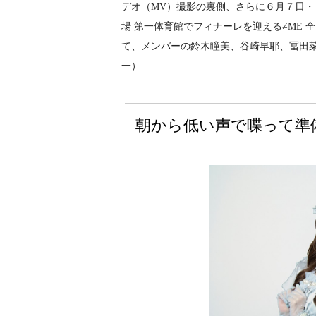
デオ（MV）撮影の裏側、さらに６月７日・
場 第一体育館でフィナーレを迎える≠ME 全国ツア
て、メンバーの鈴木瞳美、谷崎早耶、冨田
一）
朝から低い声で喋って準