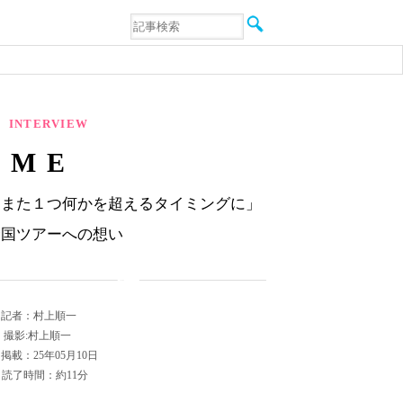
音楽
エンタメ
インタビュー
動画
連載
INTERVIEW
フォト
≠ME
「また１つ何かを超えるタイミングに」
全国ツアーへの想い
記者：村上順一
撮影:村上順一
掲載：25年05月10日
読了時間：約11分