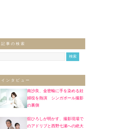
記事の検索
インタビュー
南沙良、金密輸に手を染める妊
婦役を熱演 シンガポール撮影
の裏側
舘ひろしが明かす、撮影現場で
のアドリブと西野七瀬への絶大