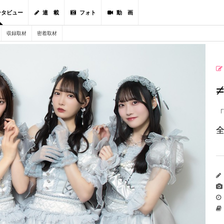
ンタビュー
連 載
フォト
動 画
収録取材
密着取材