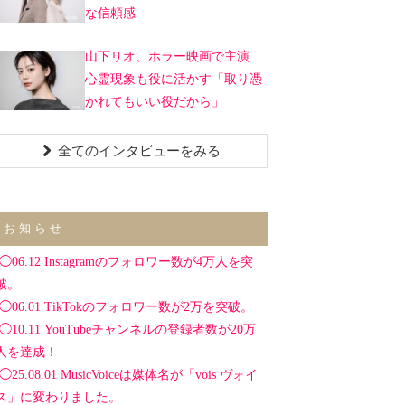
な信頼感
山下リオ、ホラー映画で主演
心霊現象も役に活かす「取り憑
かれてもいい役だから」
全てのインタビューをみる
お知らせ
◯06.12 Instagramのフォロワー数が4万人を突
破。
◯06.01 TikTokのフォロワー数が2万を突破。
◯10.11 YouTubeチャンネルの登録者数が20万
人を達成！
◯25.08.01 MusicVoiceは媒体名が「vois ヴォイ
ス」に変わりました。