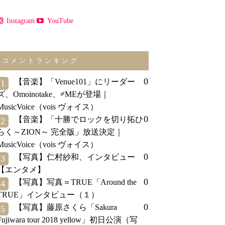
Instagram
YouTube
コメントランキング
0
【音楽】「Venue101」にリーダー
1
ズ、Omoinotake、≠MEが登場｜
MusicVoice（vois ヴォイス）
0
【音楽】「十勝でロックを切り拓ひ
2
らく～ZION～ 完全版」放送決定｜
MusicVoice（vois ヴォイス）
0
【写真】仁村紗和、インタビュー
3
【エンタメ】
0
【写真】写真＝TRUE「Around the
4
TRUE」インタビュー（１）
0
【写真】藤原さくら「Sakura
5
Fujiwara tour 2018 yellow」初日公演（写