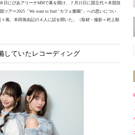
８日にぴあアリーナMMで幕を開け、７月21日に国立代々木競技
ー2025「We want to find "カフェ樂園"」への思いについ
菜々風、本田珠由記の４人に話を聞いた。（取材・撮影＝村上順
備していたレコーディング