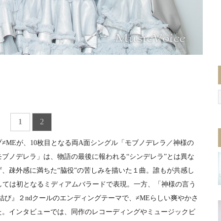
1
2
MEが、10枚目となる両A面シングル「モブノデレラ／神様の
モブノデレラ」は、物語の最後に報われる“シンデレラ”とは異な
、疎外感に満ちた“脇役”の苦しみを描いた１曲。誰もが共感し
しては初となるミディアムバラードで表現。一方、「神様の言う
結び』２ndクールのエンディングテーマで、≠MEらしい爽やかさ
た。インタビューでは、同作のレコーディングやミュージックビ