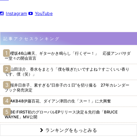
Instagram
YouTube
記事アクセスランキング
櫻坂46山﨑天、ギターかき鳴らし「行くぞー！」 応援アンバサダ
ー堂々の開会宣言
山田涼介、香水をまとう「僕を嗅ぎたいですよね？すごくいい香り
です、僕（笑）」
桜井日奈子、素すぎる“日奈子の１日”を切り撮る 27年カレンダー
ブック発売決定
AKB48伊藤百花、ダイアン津田の生「スー！」に大興奮
BE:FIRST初のグローバルEPリリース決定＆先行曲「BRUCE
WAYNE」MV公開
ランキングをもっとみる