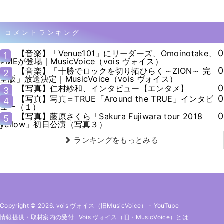
コメントランキング
0
【音楽】「Venue101」にリーダーズ、Omoinotake、
1
≠MEが登場｜MusicVoice（vois ヴォイス）
0
【音楽】「十勝でロックを切り拓ひらく～ZION～ 完
2
全版」放送決定｜MusicVoice（vois ヴォイス）
0
【写真】仁村紗和、インタビュー【エンタメ】
3
0
【写真】写真＝TRUE「Around the TRUE」インタビ
4
ュー（１）
0
【写真】藤原さくら「Sakura Fujiwara tour 2018
5
yellow」初日公演（写真３）
ランキングをもっとみる
Copyright © 2026. vois ヴォイス（旧MusicVoice）
-
YouTube
情報提供・取材案内の受付
Vois ヴォイス（旧・MusicVoice）とは