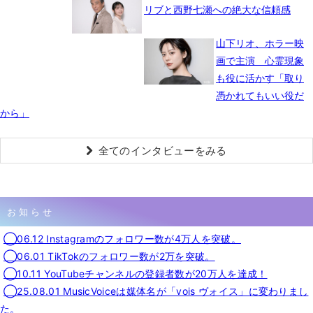
リブと西野七瀬への絶大な信頼感
山下リオ、ホラー映
画で主演 心霊現象
も役に活かす「取り
憑かれてもいい役だ
から」
全てのインタビューをみる
お知らせ
◯06.12 Instagramのフォロワー数が4万人を突破。
◯06.01 TikTokのフォロワー数が2万を突破。
◯10.11 YouTubeチャンネルの登録者数が20万人を達成！
◯25.08.01 MusicVoiceは媒体名が「vois ヴォイス」に変わりまし
た。