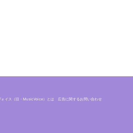
 ヴォイス（旧・MusicVoice）とは
広告に関するお問い合わせ