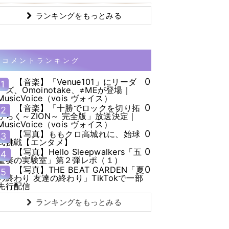
ランキングをもっとみる
コメントランキング
0
【音楽】「Venue101」にリーダ
1
ーズ、Omoinotake、≠MEが登場｜
MusicVoice（vois ヴォイス）
0
【音楽】「十勝でロックを切り拓
2
ひらく～ZION～ 完全版」放送決定｜
MusicVoice（vois ヴォイス）
0
【写真】ももクロ高城れに、始球
3
式挑戦【エンタメ】
0
【写真】Hello Sleepwalkers「五
4
重奏の実験室」第２弾レポ（１）
0
【写真】THE BEAT GARDEN「夏
5
の終わり 友達の終わり」TikTokで一部
先行配信
ランキングをもっとみる