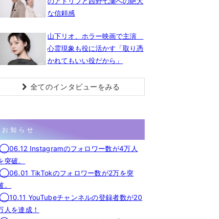
のアドリブと西野七瀬への絶大
な信頼感
山下リオ、ホラー映画で主演
心霊現象も役に活かす「取り憑
かれてもいい役だから」
全てのインタビューをみる
お知らせ
◯06.12 Instagramのフォロワー数が4万人
を突破。
◯06.01 TikTokのフォロワー数が2万を突
破。
◯10.11 YouTubeチャンネルの登録者数が20
万人を達成！