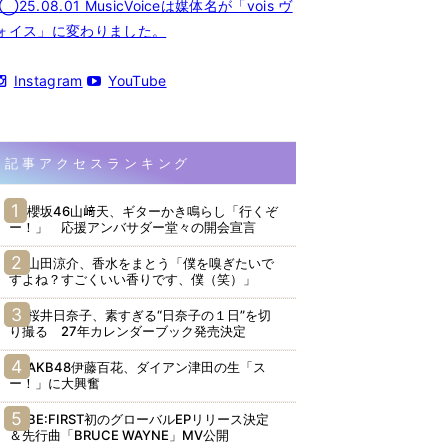
◯25.08.01 MusicVoiceは媒体名が「vois ヴ
ォイス」に変わりました。
Instagram
YouTube
記事アクセスランキング
櫻坂46山﨑天、ギターかき鳴らし「行くぞ
ー！」 応援アンバサダー堂々の開会宣言
山田涼介、香水をまとう「僕を嗅ぎたいで
すよね？すごくいい香りです、僕（笑）」
桜井日奈子、素すぎる“日奈子の１日”を切
り撮る 27年カレンダーブック発売決定
AKB48伊藤百花、ダイアン津田の生「ス
ー！」に大興奮
BE:FIRST初のグローバルEPリリース決定
＆先行曲「BRUCE WAYNE」MV公開