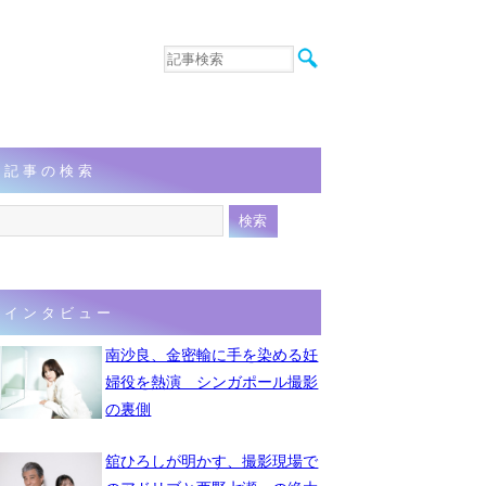
音楽
エンタメ
インタビュー
動画
記事の検索
連載
フォト
インタビュー
南沙良、金密輸に手を染める妊
婦役を熱演 シンガポール撮影
の裏側
舘ひろしが明かす、撮影現場で