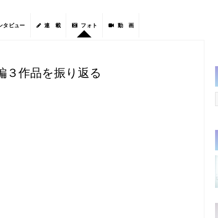
ンタビュー
連 載
フォト
動 画
編３作品を振り返る