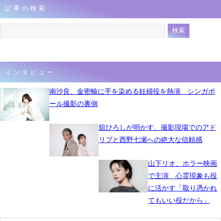
記事の検索
インタビュー
南沙良、金密輸に手を染める妊婦役を熱演 シンガポ
ール撮影の裏側
舘ひろしが明かす、撮影現場でのアド
リブと西野七瀬への絶大な信頼感
山下リオ、ホラー映画
で主演 心霊現象も役
に活かす「取り憑かれ
てもいい役だから」