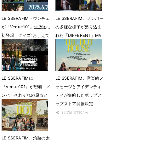
LE SSERAFIM・ウンチェ
LE SSERAFIM、メンバー
が「Venue101」生放送に
の多様な様子が盛り込ま
初登場 クイズ“おしえて
れた「DIFFERENT」MV
EUNCHAE”開催
公開
6月19日 18時44分
6月9日 07時00分
LE SSERAFIMに
LE SSERAFIM、音楽的メ
『Venue101』が密着 メ
ッセージとアイデンティ
ンバーそれぞれの原点と
ティが集約したポップア
なる場所でのインタビュ
ップストア‭開催決定‬
ーも
3月7日 17時04分
3月21日 14時37分
LE SSERAFIM、灼熱の太