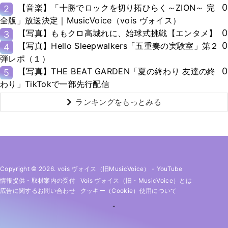
0
【音楽】「十勝でロックを切り拓ひらく～ZION～ 完
2
全版」放送決定｜MusicVoice（vois ヴォイス）
0
【写真】ももクロ高城れに、始球式挑戦【エンタメ】
3
0
【写真】Hello Sleepwalkers「五重奏の実験室」第２
4
弾レポ（１）
0
【写真】THE BEAT GARDEN「夏の終わり 友達の終
5
わり」TikTokで一部先行配信
ランキングをもっとみる
Copyright © 2026. vois ヴォイス（旧MusicVoice）
-
YouTube
情報提供・取材案内の受付
Vois ヴォイス（旧・MusicVoice）とは
広告に関するお問い合わせ
クッキー（cookie）使用について
-