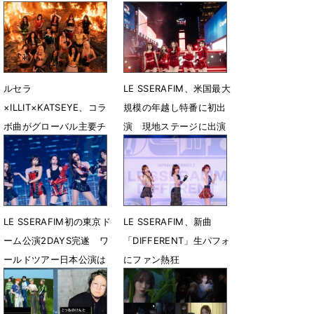
ルセラ
LE SSERAFIM、米国最大
×ILLIT×KATSEYE、コラ
規模の年越し特番に初出
ボ曲がグローバル主要チ
演 現地ステージに出演
ャートで１カ月にわたり
した初のK-POPガールグ
上位圏を席巻
ループに
7月11日 23時29分
1月3日 14時01分
LE SSERAFIM初の東京ド
LE SSERAFIM、新曲
ーム公演2DAYS完遂 ワ
「DIFFERENT」生パフォ
ールドツアー日本公演は
にファン熱狂
約19万人動員
6月24日 22時51分
11月21日 07時00分