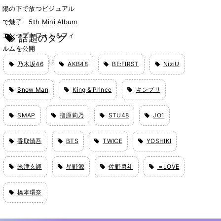
陽の下で放つビジュアル
で魅了 5th Mini Album
コンセプトフォト＆フィ
話題のタグ
ルムを公開
2月24日 16時13分
乃木坂46
AKB48
BE:FIRST
NiziU
Snow Man
King & Prince
キンプリ
SMAP
指原莉乃
STU48
JO1
香取慎吾
BTS
TWICE
YOSHIKI
米津玄師
星野源
佐野勇斗
＝LOVE
橋本環奈