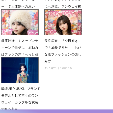
ー ７人体制への思い
にも意欲、ランウェイ後
YOU:MEの存在が活力に
インタビュー
3月7日 11時00分
2月27日 19時00分
梶原叶渚、ミスセブンテ
長浜広奈、『今日好き』
ィーンで自信に 原動力
で「成長できた」 おひ
はファンの声「もっと頑
な流ファッションの楽し
張ろうと思える」
み方
1月29日 07時00分
1月26日 07時00分
IS:SUE YUUKI、ブランド
モデルとして堂々のラン
ウェイ カラフルな衣装
で身を包み