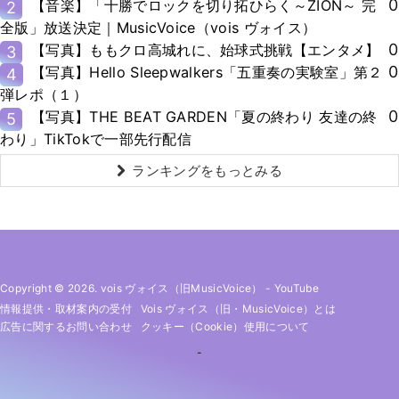
0
【音楽】「十勝でロックを切り拓ひらく～ZION～ 完
2
全版」放送決定｜MusicVoice（vois ヴォイス）
0
【写真】ももクロ高城れに、始球式挑戦【エンタメ】
3
0
【写真】Hello Sleepwalkers「五重奏の実験室」第２
4
弾レポ（１）
0
【写真】THE BEAT GARDEN「夏の終わり 友達の終
5
わり」TikTokで一部先行配信
ランキングをもっとみる
Copyright © 2026. vois ヴォイス（旧MusicVoice）
-
YouTube
情報提供・取材案内の受付
Vois ヴォイス（旧・MusicVoice）とは
広告に関するお問い合わせ
クッキー（cookie）使用について
-