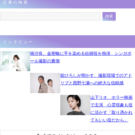
記事の検索
1月10日 22時57分
インタビュー
南沙良、金密輸に手を染める妊婦役を熱演 シンガポ
ール撮影の裏側
舘ひろしが明かす、撮影現場でのアド
リブと西野七瀬への絶大な信頼感
山下リオ、ホラー映画
で主演 心霊現象も役
に活かす「取り憑かれ
てもいい役だから」