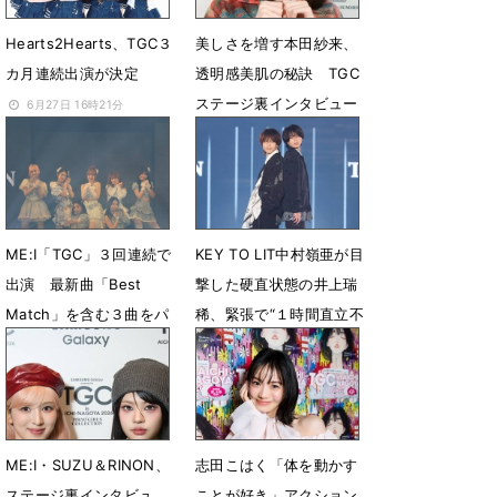
Hearts2Hearts、TGC３
美しさを増す本田紗来、
カ月連続出演が決定
透明感美肌の秘訣 TGC
ステージ裏インタビュー
6月27日 16時21分
4月8日 19時00分
ME:I「TGC」３回連続で
KEY TO LIT中村嶺亜が目
出演 最新曲「Best
撃した硬直状態の井上瑞
Match」を含む３曲をパ
稀、緊張で“１時間直立不
フォ
動”の異常事態!?
3月15日 13時18分
3月15日 09時00分
ME:I・SUZU＆RINON、
志田こはく「体を動かす
ステージ裏インタビュ
ことが好き」アクション