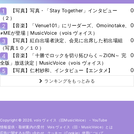
0
【写真】写真・「Stay Together」インタビュー
1
（２）
0
【音楽】「Venue101」にリーダーズ、Omoinotake、
2
≠MEが登場｜MusicVoice（vois ヴォイス）
0
【写真】紅白出場者決定、会見に出席した初出場組
3
（写真１０／１０）
0
【音楽】「十勝でロックを切り拓ひらく～ZION～ 完
4
全版」放送決定｜MusicVoice（vois ヴォイス）
0
【写真】仁村紗和、インタビュー【エンタメ】
5
ランキングをもっとみる
Copyright © 2026. vois ヴォイス（旧MusicVoice）
-
YouTube
情報提供・取材案内の受付
Vois ヴォイス（旧・MusicVoice）とは
広告に関するお問い合わせ
クッキー（cookie）使用について