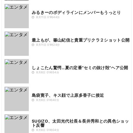
みるきーのボディラインにメンバーもうっとり
8月11日 01時44分
最上もが、篠山紀信と貴重プリクラ２ショット公開
8月11日 01時24分
しょこたん驚愕…夏の定番“セミの抜け殻”ヘア公開
8月8日 01時54分
島袋寛子、キス顔で上原多香子に接近
8月8日 01時40分
SUGIZO、太田光代社長＆長井秀和との異色ショッ
ト反響
8月8日 01時04分