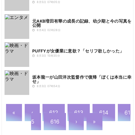
8月5日 07時05分
元AKB増田有華の成長の記録、幼少期と今の写真を
公開
8月4日 02時28分
PUFFYが女優業に意欲？「セリフ欲しかった」
8月3日 15時35分
坂本龍一が山田洋次監督作で復帰「ぼくは本当に幸
せ」
8月3日 07時54分
«
‹
612
613
614
61
5
616
›
»