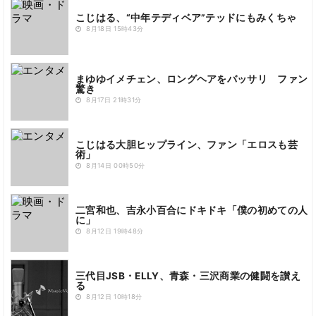
こじはる、“中年テディベア”テッドにもみくちゃ
8月18日 15時43分
まゆゆイメチェン、ロングヘアをバッサリ ファン
驚き
8月17日 21時31分
こじはる大胆ヒップライン、ファン「エロスも芸
術」
8月14日 00時50分
二宮和也、吉永小百合にドキドキ「僕の初めての人
に」
8月12日 19時48分
三代目JSB・ELLY、青森・三沢商業の健闘を讃え
る
8月12日 10時18分