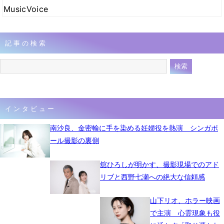
MusicVoice
記事の検索
インタビュー
南沙良、金密輸に手を染める妊婦役を熱演 シンガポ
ール撮影の裏側
舘ひろしが明かす、撮影現場でのアド
リブと西野七瀬への絶大な信頼感
山下リオ、ホラー映画
で主演 心霊現象も役