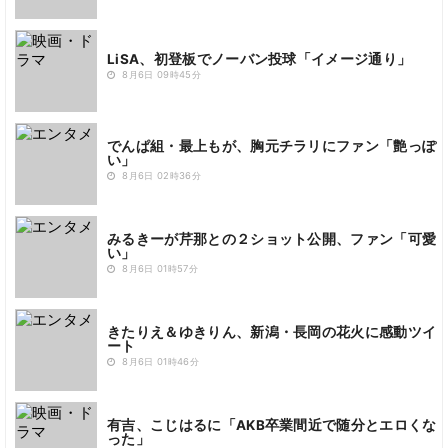
LiSA、初登板でノーバン投球「イメージ通り」
8月6日 09時45分
でんぱ組・最上もが、胸元チラリにファン「艶っぽ
い」
8月6日 02時36分
みるきーが芹那との２ショット公開、ファン「可愛
い」
8月6日 01時57分
きたりえ＆ゆきりん、新潟・長岡の花火に感動ツイ
ート
8月6日 01時46分
有吉、こじはるに「AKB卒業間近で随分とエロくな
った」